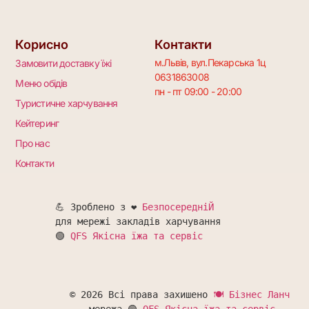
Корисно
Контакти
м.Львів, вул.Пекарська 1ц
Замовити доставку їжі
0631863008
Меню обідів
пн - пт 09:00 - 20:00
Туристичне харчування
Кейтеринг
Про нас
Контакти
💪 Зроблено з ❤️ 
БезпосередніЙ
для мережі закладів харчування 

🟢 
QFS Якісна їжа та сервіс
© 2026 Всі права захишено 
🍽 Бізнес Ланч