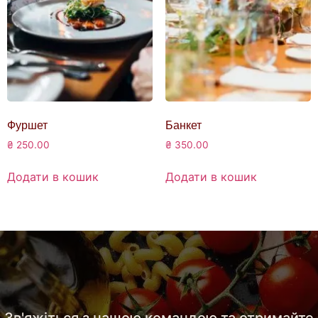
Фуршет
Банкет
₴
250.00
₴
350.00
Додати в кошик
Додати в кошик