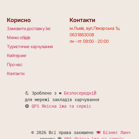
Корисно
Контакти
м.Львів, вул.Пекарська 1ц
Замовити доставку їжі
0631863008
Меню обідів
пн - пт 09:00 - 20:00
Туристичне харчування
Кейтеринг
Про нас
Контакти
💪 Зроблено з ❤️ 
БезпосередніЙ
для мережі закладів харчування 

🟢 
QFS Якісна їжа та сервіс
© 2026 Всі права захишено 
🍽 Бізнес Ланч