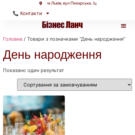
м.Львів, вул.Пекарська, 1ц
📞 Контакти
Головна
/ Товари з позначками “День народження”
Туристи
День народження
Показано один результат