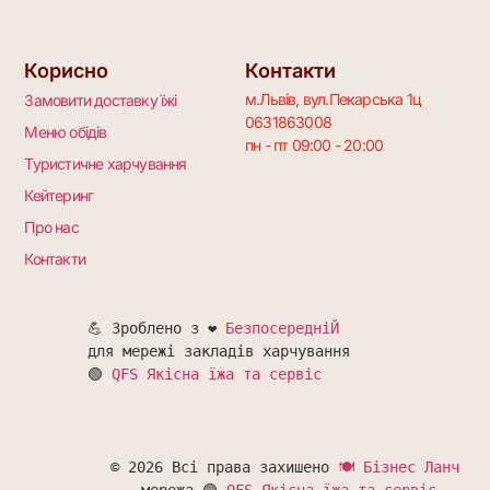
Корисно
Контакти
м.Львів, вул.Пекарська 1ц
Замовити доставку їжі
0631863008
Меню обідів
пн - пт 09:00 - 20:00
Туристичне харчування
Кейтеринг
Про нас
Контакти
💪 Зроблено з ❤️ 
БезпосередніЙ
для мережі закладів харчування 

🟢 
QFS Якісна їжа та сервіс
© 2026 Всі права захишено 
🍽 Бізнес Ланч